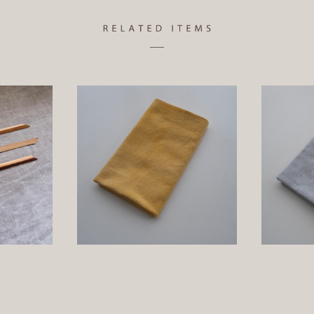
枝
ベンガラ染め 鬱金 手ぬぐい
ベンガラ
¥1,320
詳しく見る