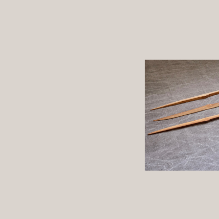
煤竹 菓子楊
¥715
詳しく見る