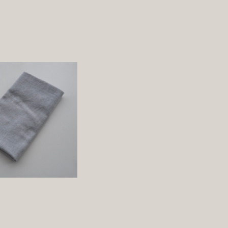
染め 古色 手ぬぐい
¥1,320
詳しく見る