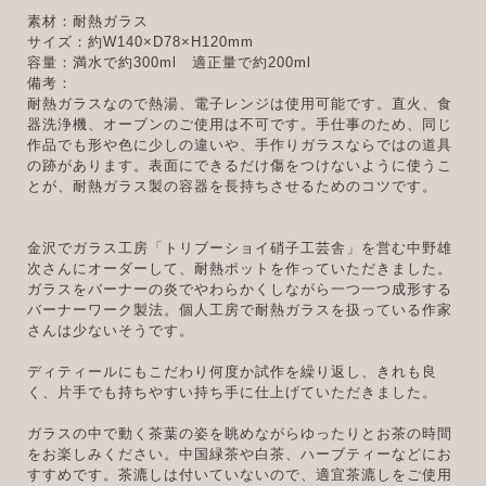
素材：耐熱ガラス
サイズ：約W140×D78×H120mm
容量：満水で約300ml 適正量で約200ml
備考：
耐熱ガラスなので熱湯、電子レンジは使用可能です。直火、食
器洗浄機、オーブンのご使用は不可です。手仕事のため、同じ
作品でも形や色に少しの違いや、手作りガラスならではの道具
の跡があります。表面にできるだけ傷をつけないように使うこ
とが、耐熱ガラス製の容器を長持ちさせるためのコツです。
金沢でガラス工房「トリブーショイ硝子工芸舎」を営む中野雄
次さんにオーダーして、耐熱ポットを作っていただきました。
ガラスをバーナーの炎でやわらかくしながら一つ一つ成形する
バーナーワーク製法。個人工房で耐熱ガラスを扱っている作家
さんは少ないそうです。
ディティールにもこだわり何度か試作を繰り返し、きれも良
く、片手でも持ちやすい持ち手に仕上げていただきました。
ガラスの中で動く茶葉の姿を眺めながらゆったりとお茶の時間
をお楽しみください。中国緑茶や白茶、ハーブティーなどにお
すすめです。茶漉しは付いていないので、適宜茶漉しをご使用