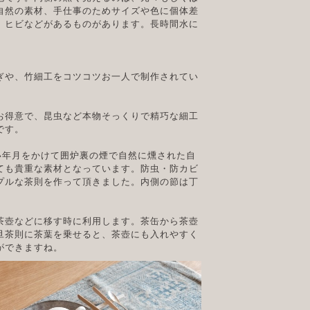
自然の素材、手仕事のためサイズや色に個体差
、ヒビなどがあるものがあります。長時間水に
。
ぎや、竹細工をコツコツお一人で制作されてい
。
お得意で、昆虫など本物そっくりで精巧な細工
です。
い年月をかけて囲炉裏の煙で自然に燻された自
ても貴重な素材となっています。防虫・防カビ
プルな茶則を作って頂きました。内側の節は丁
茶壺などに移す時に利用します。茶缶から茶壺
旦茶則に茶葉を乗せると、茶壺にも入れやすく
ができますね。