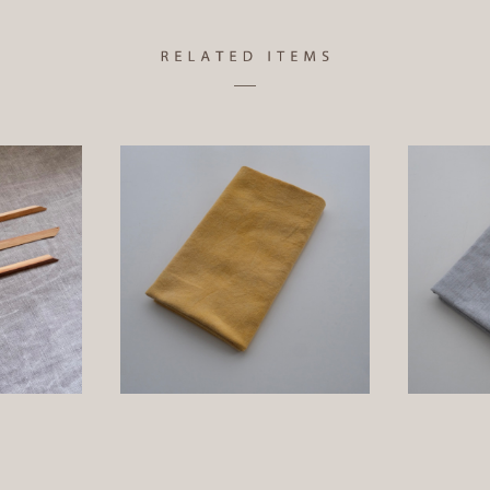
枝
ベンガラ染め 鬱金 手ぬぐい
ベンガラ
¥1,320
詳しく見る