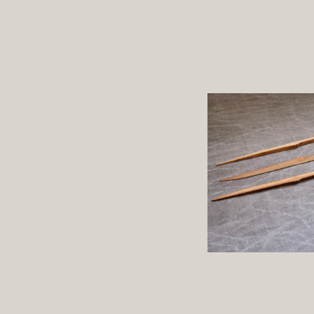
煤竹 菓子楊
¥715
詳しく見る