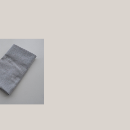
染め 古色 手ぬぐい
¥1,320
詳しく見る