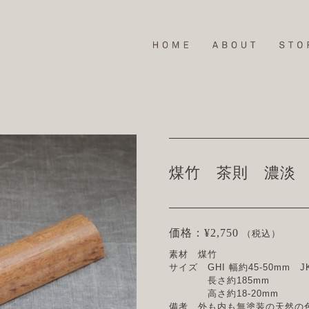
煤竹 茶則 濃淡
価格：¥2,750
（税込）
素材 煤竹
サイズ GHI 幅約45-50mm J
長さ約185mm
高さ約18-20mm
備考 外も内も無塗装の天然の