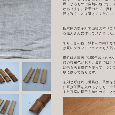
煤によるもので自然の色です。
があります。若干のキズ、擦れ
浸け置くことは避けてください
栃木県の益子町で山椒のすりこ
る職人さんに作って頂きました
すりこぎの他に煤竹の竹細工も
は夏のクラフトフェアでも人気
煤竹は古民家で100年以上の永
然の茶褐色が魅力。最近ではと
効果もある煤竹を使って、シン
寧に削ってあります。
茶則と呼ばれる道具は、茶葉を
に直接茶葉を入れるよりも、一
また茶葉の様子も確かめること