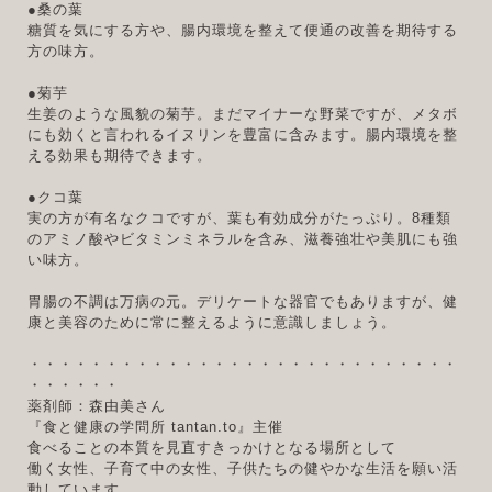
●桑の葉
糖質を気にする方や、腸内環境を整えて便通の改善を期待する
方の味方。
●菊芋
生姜のような風貌の菊芋。まだマイナーな野菜ですが、メタボ
にも効くと言われるイヌリンを豊富に含みます。腸内環境を整
える効果も期待できます。
●クコ葉
実の方が有名なクコですが、葉も有効成分がたっぷり。8種類
のアミノ酸やビタミンミネラルを含み、滋養強壮や美肌にも強
い味方。
胃腸の不調は万病の元。デリケートな器官でもありますが、健
康と美容のために常に整えるように意識しましょう。
・・・・・・・・・・・・・・・・・・・・・・・・・・・・
・・・・・・
薬剤師：森由美さん
『食と健康の学問所 tantan.to』主催
食べることの本質を見直すきっかけとなる場所として
働く女性、子育て中の女性、子供たちの健やかな生活を願い活
動しています。