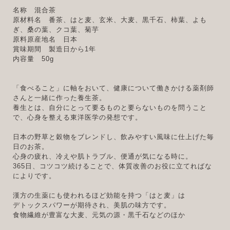
名称 混合茶
原材料名 番茶、はと麦、玄米、大麦、黒千石、柿葉、よも
ぎ、桑の葉、クコ葉、菊芋
原料原産地名 日本
賞味期間 製造日から1年
内容量 50g
「食べること」に軸をおいて、健康について働きかける薬剤師
さんと一緒に作った養生茶。
養生とは、自分にとって要るものと要らないものを問うこと
で、心身を整える東洋医学の発想です。
日本の野草と穀物をブレンドし、飲みやすい風味に仕上げた毎
日のお茶。
心身の疲れ、冷えや肌トラブル、便通が気になる時に。
365日、コツコツ続けることで、体質改善のお役に立てればな
によりです。
漢方の生薬にも使われるほど効能を持つ「はと麦」は
デトックスパワーが期待され、美肌の味方です。
食物繊維が豊富な大麦、元気の源・黒千石などのほか